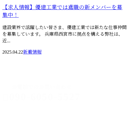
【求人情報】優建工業では鳶職の新メンバーを募
集中！
建設業界で活躍したい皆さま、優建工業では新たな仕事仲間
を募集しています。 兵庫県西宮市に拠点を構える弊社は、
近...
2025.04.22
新着情報
CONTACT
お電話でのお問い合わせ
090-6050-5527
足場工事なら
西宮市などに
受付／9：00～21：00