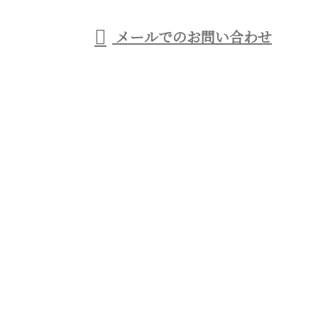
メールでのお問い合わせ
対応の優建工業へ
ホーム
事業紹介
足場工事について
各種募集
会社概要
ブログ
サイトマップ
お問い合わせ
足場工事なら西宮市などに対応の優建工
業へ