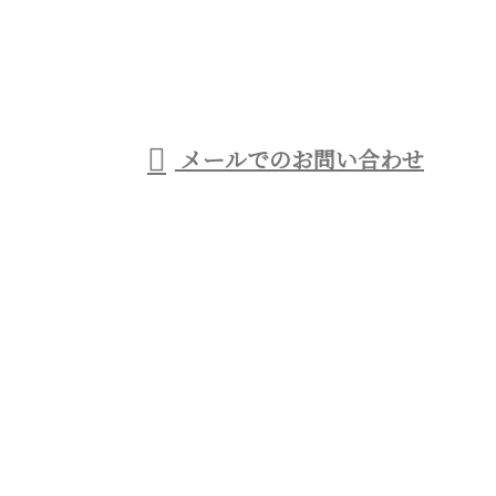
足場工事なら
西宮市などに
受付／9：00～21：00
メールでのお問い合わせ
対応の優建工業へ
ホーム
事業紹介
足場工事について
各種募集
会社概要
ブログ
サイトマップ
お問い合わせ