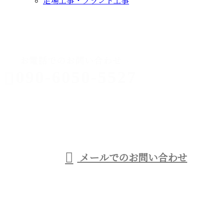
足場工事・プラント工事
CONTACT
お電話でのお問い合わせ
090-6050-5527
足場工事なら
西宮市などに
受付／9：00～21：00
メールでのお問い合わせ
対応の優建工業へ