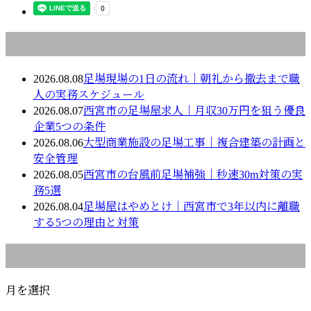
最近の投稿
2026.08.08
足場現場の1日の流れ｜朝礼から撤去まで職
人の実務スケジュール
2026.08.07
西宮市の足場屋求人｜月収30万円を狙う優良
企業5つの条件
2026.08.06
大型商業施設の足場工事｜複合建築の計画と
安全管理
2026.08.05
西宮市の台風前足場補強｜秒速30m対策の実
務5選
2026.08.04
足場屋はやめとけ｜西宮市で3年以内に離職
する5つの理由と対策
月別アーカイブ
月を選択