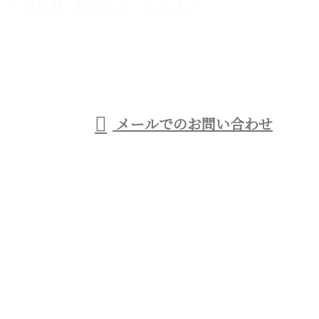
090-6050-5527
足場工事なら
西宮市などに
受付／9：00～21：00
メールでのお問い合わせ
対応の優建工業へ
ホーム
事業紹介
足場工事について
各種募集
会社概要
ブログ