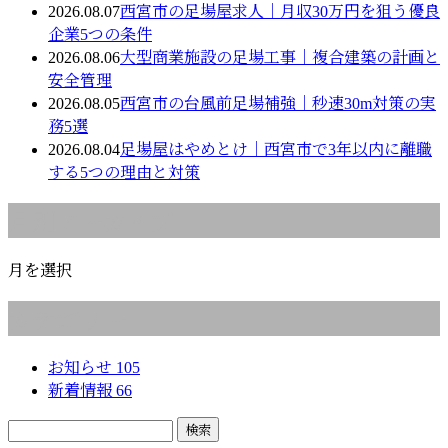
2026.08.07
西宮市の足場屋求人｜月収30万円を狙う優良
企業5つの条件
2026.08.06
大型商業施設の足場工事｜複合建築の計画と
安全管理
2026.08.05
西宮市の台風前足場補強｜秒速30m対策の実
務5選
2026.08.04
足場屋はやめとけ｜西宮市で3年以内に離職
する5つの理由と対策
月別アーカイブ
月を選択
カテゴリー
お知らせ
105
新着情報
66