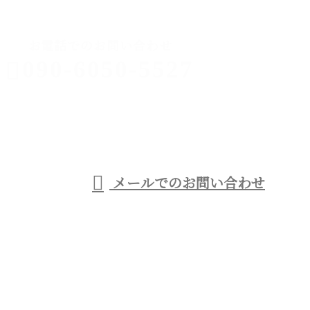
お電話でのお問い合わせ
090-6050-5527
足場工事なら
西宮市などに
受付／9：00～21：00
メールでのお問い合わせ
対応の優建工業へ
ホーム
事業紹介
足場工事について