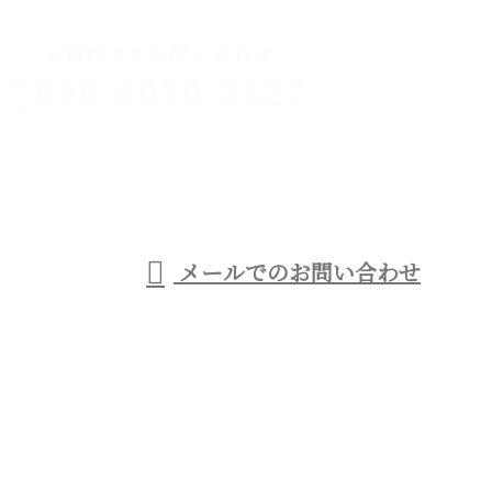
お電話でのお問い合わせ
090-6050-5527
足場工事なら
西宮市などに
受付／9：00～21：00
メールでのお問い合わせ
対応の優建工業へ
ホーム
事業紹介
足場工事について