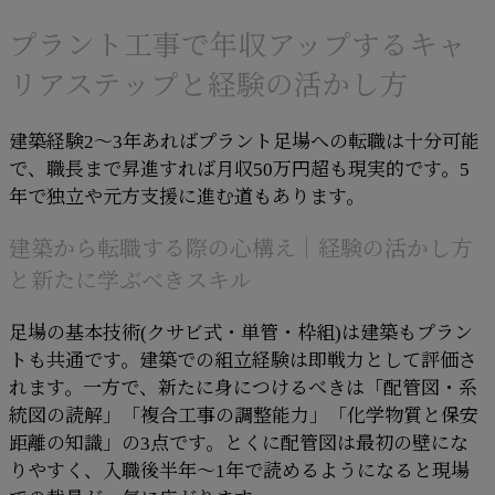
プラント工事で年収アップするキャ
リアステップと経験の活かし方
建築経験2〜3年あればプラント足場への転職は十分可能
で、職長まで昇進すれば月収50万円超も現実的です。5
年で独立や元方支援に進む道もあります。
建築から転職する際の心構え｜経験の活かし方
と新たに学ぶべきスキル
足場の基本技術(クサビ式・単管・枠組)は建築もプラン
トも共通です。建築での組立経験は即戦力として評価さ
れます。一方で、新たに身につけるべきは「配管図・系
統図の読解」「複合工事の調整能力」「化学物質と保安
距離の知識」の3点です。とくに配管図は最初の壁にな
りやすく、入職後半年〜1年で読めるようになると現場