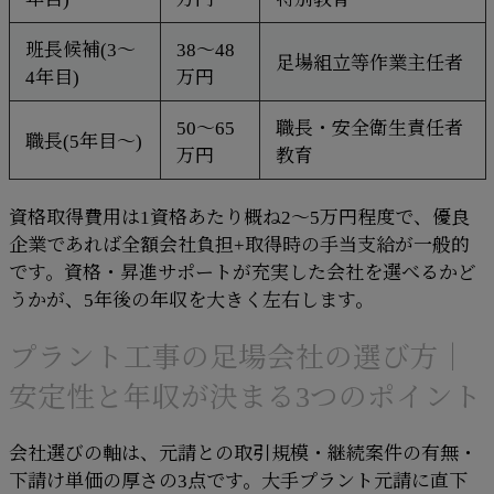
班長候補(3〜
38〜48
足場組立等作業主任者
4年目)
万円
50〜65
職長・安全衛生責任者
職長(5年目〜)
万円
教育
資格取得費用は1資格あたり概ね2〜5万円程度で、優良
企業であれば全額会社負担+取得時の手当支給が一般的
です。資格・昇進サポートが充実した会社を選べるかど
うかが、5年後の年収を大きく左右します。
プラント工事の足場会社の選び方｜
安定性と年収が決まる3つのポイント
会社選びの軸は、元請との取引規模・継続案件の有無・
下請け単価の厚さの3点です。大手プラント元請に直下