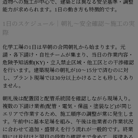
造物への施工が中心で、建築とは異なる安全基準・調整
能力が求められます。1日の動き方も特徴的です。
1日のスケジュール｜朝礼〜安全確認〜施工の実
際
化学工場の1日は早朝の合同朝礼から始まります。元
請・各下請け・自社チームが集まり、当日の作業内容・
危険予知活動(KY)・立入禁止区域・他工区との干渉確認
を行います。建築現場の朝礼が10〜15分で済むのに対
し、プラント現場では30分以上かけることも珍しくあり
ません。
朝礼後は配置図と配管系統図を確認しながら現場入り。
複数の下請け業者(配管・電気・保温・塗装など)が同じ
エリアで作業するため、施工順序の調整が常に発生しま
す。午前中に基本足場を組み、午後は他業者の作業状況
に合わせて追加・盛替えを行う流れが一般的です。終業
時には片付けと翌日の段取り確認まで含めて、規律ある