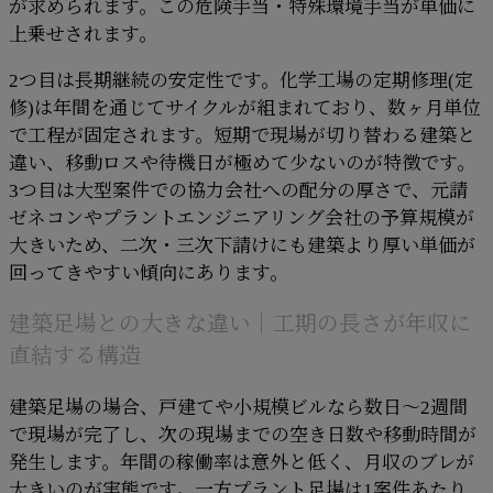
が求められます。この危険手当・特殊環境手当が単価に
上乗せされます。
2つ目は長期継続の安定性です。化学工場の定期修理(定
修)は年間を通じてサイクルが組まれており、数ヶ月単位
で工程が固定されます。短期で現場が切り替わる建築と
違い、移動ロスや待機日が極めて少ないのが特徴です。
3つ目は大型案件での協力会社への配分の厚さで、元請
ゼネコンやプラントエンジニアリング会社の予算規模が
大きいため、二次・三次下請けにも建築より厚い単価が
回ってきやすい傾向にあります。
建築足場との大きな違い｜工期の長さが年収に
直結する構造
建築足場の場合、戸建てや小規模ビルなら数日〜2週間
で現場が完了し、次の現場までの空き日数や移動時間が
発生します。年間の稼働率は意外と低く、月収のブレが
大きいのが実態です。一方プラント足場は1案件あたり