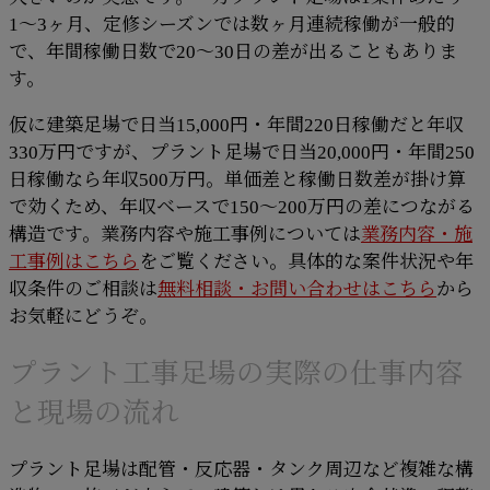
1〜3ヶ月、定修シーズンでは数ヶ月連続稼働が一般的
で、年間稼働日数で20〜30日の差が出ることもありま
す。
仮に建築足場で日当15,000円・年間220日稼働だと年収
330万円ですが、プラント足場で日当20,000円・年間250
日稼働なら年収500万円。単価差と稼働日数差が掛け算
で効くため、年収ベースで150〜200万円の差につながる
構造です。業務内容や施工事例については
業務内容・施
工事例はこちら
をご覧ください。具体的な案件状況や年
収条件のご相談は
無料相談・お問い合わせはこちら
から
お気軽にどうぞ。
プラント工事足場の実際の仕事内容
と現場の流れ
プラント足場は配管・反応器・タンク周辺など複雑な構