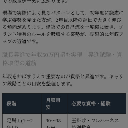
での裁量が一気に広がります。
現場で実際によく見るパターンとして、初年度に謙虚に
学ぶ姿勢を見せた方が、2年目以降の評価で大きく伸び
る傾向があります。建築での自己流を一度脇に置き、プ
ラント特有のルールを吸収する姿勢が、結果的に年収ア
ップの近道です。
職長昇進で年収50万円超を実現｜昇進試験・資
格取得の道筋
年収を伸ばすうえで重要なのが資格と昇進です。キャリ
ア段階ごとの目安を整理します。
月収目
段階
必要な資格・経験
安
足場工(1〜2
30〜38
玉掛け・フルハーネス
年目)
万円
特別教育