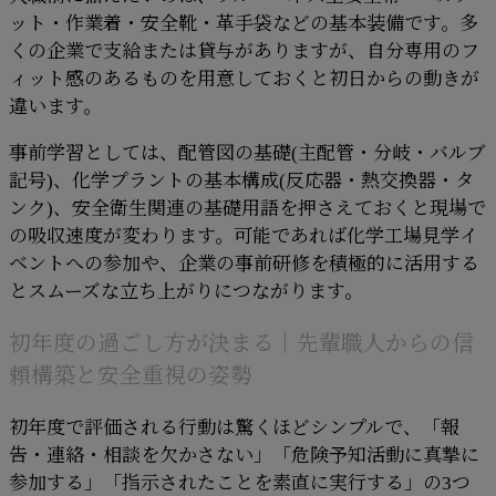
ット・作業着・安全靴・革手袋などの基本装備です。多
くの企業で支給または貸与がありますが、自分専用のフ
ィット感のあるものを用意しておくと初日からの動きが
違います。
事前学習としては、配管図の基礎(主配管・分岐・バルブ
記号)、化学プラントの基本構成(反応器・熱交換器・タ
ンク)、安全衛生関連の基礎用語を押さえておくと現場で
の吸収速度が変わります。可能であれば化学工場見学イ
ベントへの参加や、企業の事前研修を積極的に活用する
とスムーズな立ち上がりにつながります。
初年度の過ごし方が決まる｜先輩職人からの信
頼構築と安全重視の姿勢
初年度で評価される行動は驚くほどシンプルで、「報
告・連絡・相談を欠かさない」「危険予知活動に真摯に
参加する」「指示されたことを素直に実行する」の3つ