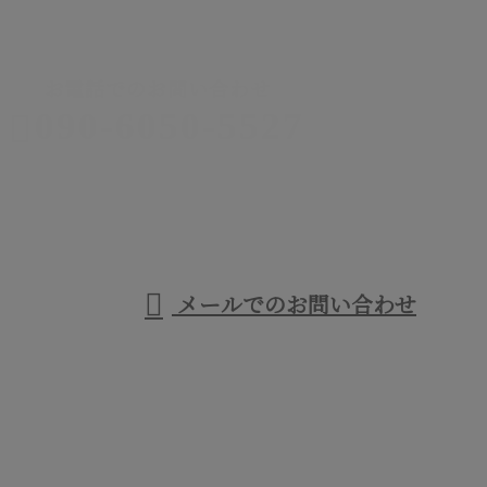
CONTACT
お電話でのお問い合わせ
090-6050-5527
足場工事なら
西宮市などに
受付／9：00～21：00
メールでのお問い合わせ
対応の優建工業へ
ホーム
事業紹介