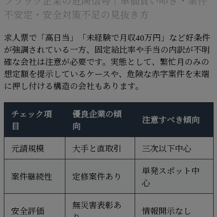
ブラック企業の危険信号｜単価買い叩き・案件
不安定・安全対策不足の見抜き方
求人票で「高日当」「未経験で月収40万円」など好条件
が強調されている一方、固定給比率や手当の内訳が不明
確な会社は注意が必要です。実態として、繁忙月のみの
想定額を提示しているケースや、危険な赤字案件を末端
に押し付ける構造の会社もあります。
チェック項
優良企業の傾
注意すべき傾向
目
向
元請規模
大手と直取引
三次以下中心
単発スポット中
案件継続性
定修案件あり
心
無災害表彰あ
安全評価
情報開示なし