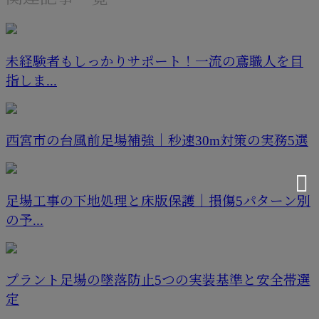
未経験者もしっかりサポート！一流の鳶職人を目
指しま...
西宮市の台風前足場補強｜秒速30m対策の実務5選
足場工事の下地処理と床版保護｜損傷5パターン別
の予...
プラント足場の墜落防止5つの実装基準と安全帯選
定