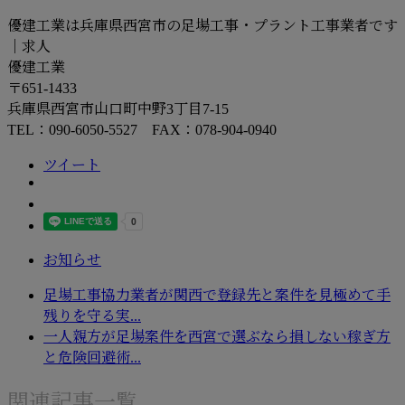
優建工業は兵庫県西宮市の足場工事・プラント工事業者です
｜求人
優建工業
〒651-1433
兵庫県西宮市山口町中野3丁目7-15
TEL：090-6050-5527 FAX：078-904-0940
ツイート
お知らせ
足場工事協力業者が関西で登録先と案件を見極めて手
残りを守る実...
一人親方が足場案件を西宮で選ぶなら損しない稼ぎ方
と危険回避術...
関連記事一覧