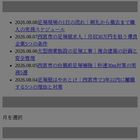
最近の投稿
2026.08.08
足場現場の1日の流れ｜朝礼から撤去まで職
人の実務スケジュール
2026.08.07
西宮市の足場屋求人｜月収30万円を狙う優良
企業5つの条件
2026.08.06
大型商業施設の足場工事｜複合建築の計画と
安全管理
2026.08.05
西宮市の台風前足場補強｜秒速30m対策の実
務5選
2026.08.04
足場屋はやめとけ｜西宮市で3年以内に離職
する5つの理由と対策
月別アーカイブ
月を選択
カテゴリー