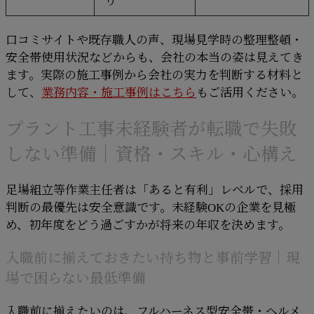
り
口コミサイトや既存職人の声、現場見学時の整理整頓・
安全帯使用状況などからも、会社の本当の姿は見えてき
ます。実際の施工事例から会社の実力を判断する材料と
して、
業務内容・施工事例はこちら
もご活用ください。
プラント工事未経験者が転職で失敗
しない準備｜資格・スキル・心構え
足場組立等作業主任者は「あると有利」レベルで、採用
判断の最優先は安全意識です。未経験OKの企業を見極
め、初年度をどう過ごすかが将来の年収を決めます。
入職前に揃えておきたい持ち物と事前学習｜現
場で困らない最低準備
入職前に揃えたいのは、フルハーネス型安全帯・ヘルメ